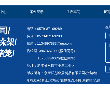
中心
案例展示
生产车间
新
在
司/
电话：0579-87169289
传真：0579-87169289
垛架/
邮箱：1134897583@qq.com
储笼/
吕经理13967457999(微信同号)
13758994069(微信同号)
地址：浙江省永康市雅庄工业区
版权所有：永康轩彤金属制品有限公司/货架/钢
制托盘/模具架/堆垛架/钢制托盘/钢制周转箱/仓储
笼/金属隔离网
浙ICP备2022036430号-1
网站地图