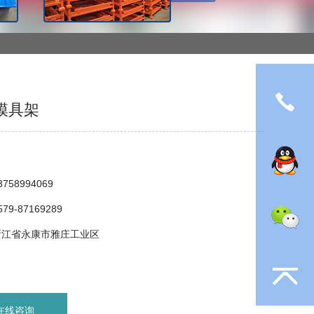
模具架
：
758994069
9-87169289
浙江省永康市雅庄工业区
在线咨询