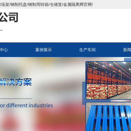
垛架/钢制托盘/钢制周转箱/仓储笼/金属隔离网官网!
中心
案例展示
生产车间
新